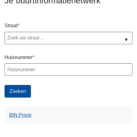
Je buurtinformatienetwerk
n
h
o
Straat
u
d
▼
g
a
Huisnummer
a
n
BIN.Priorij