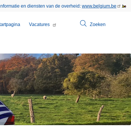
informatie en diensten van de overheid:
www.belgium.be
enu
tartpagina
Vacatures
Zoeken
t