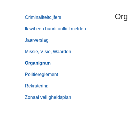
n
h
Org
Criminaliteitcijfers
o
u
Ik wil een buurtconflict melden
d
g
Jaarverslag
a
Missie, Visie, Waarden
a
n
Organigram
Politiereglement
Rekrutering
Zonaal veiligheidsplan