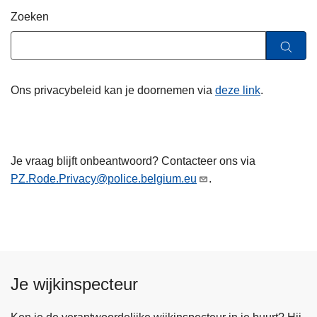
n
Zoeken
h
o
u
d
Ons privacybeleid kan je doornemen via
deze link
.
g
a
a
n
Je vraag blijft onbeantwoord? Contacteer ons via
PZ.Rode.Privacy@police.belgium.eu
.
Je wijkinspecteur