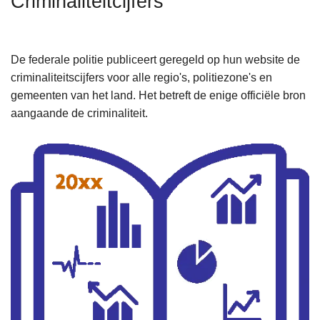
Criminaliteitcijfers
n
h
o
De federale politie publiceert geregeld op hun website de
u
criminaliteitscijfers voor alle regio's, politiezone's en
d
gemeenten van het land. Het betreft de enige officiële bron
g
aangaande de criminaliteit.
a
a
n