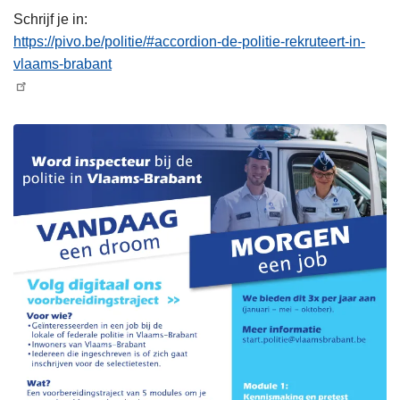
g
n
Schrijf je in:
g
https://pivo.be/politie/#accordion-de-politie-rekruteert-in-
vlaams-brabant