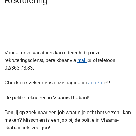
Rekrutering
n
m
s
h
e
m
o
e
e
u
r
e
o
d
r
v
g
o
e
a
v
Voor al onze vacatures kan u terecht bij onze
r
a
e
rekruteringsdienst, bereikbaar via
mail
of telefoon:
R
n
r
02/363.73.83.
e
R
k
e
Check ook zeker eens onze pagina op
JobPol
!
r
k
u
r
De politie rekruteert in Vlaams-Brabant!
t
u
e
t
Ben jij op zoek naar een job waarin je echt het verschil kan
r
e
maken? Misschien is een job bij de politie in Vlaams-
i
r
Brabant iets voor jou!
n
i