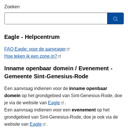
n
Zoeken
h
o
u
d
Eagle - Helpcentrum
g
a
FAQ Eagle: voor de aanvrager
a
Hoe teken ik een zone in?
n
Inname openbaar domein / Evenement -
Gemeente Sint-Genesius-Rode
Een aanvraag indienen voor de
inname openbaar
domein
op het grondgebied van Sint-Genesius-Rode, doe
je via de website van
Eagle
.
Een aanvraag indienen voor een
evenement
op het
grondgebied van Sint-Genesius-Rode, doe je ook via de
website van
Eagle
.