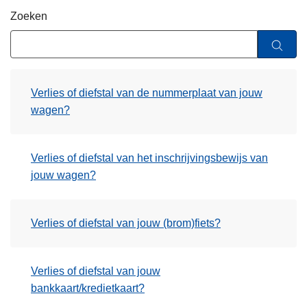
n
Zoeken
h
o
u
d
Verlies of diefstal van de nummerplaat van jouw
g
wagen?
a
a
n
Verlies of diefstal van het inschrijvingsbewijs van
jouw wagen?
Verlies of diefstal van jouw (brom)fiets?
Verlies of diefstal van jouw
bankkaart/kredietkaart?