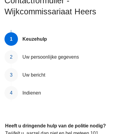
Contactformulier -
n
Wijkcommissariaat Heers
h
o
u
d
Keuzehulp
g
a
a
Uw persoonlijke gegevens
n
Uw bericht
Indienen
Heeft u dringende hulp van de politie nodig?
Twijfelt u, aarzel dan niet en bel meteen 101.