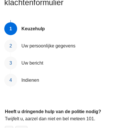
klachtenformulier
n
h
o
u
Keuzehulp
d
g
Uw persoonlijke gegevens
a
a
n
Uw bericht
Indienen
Heeft u dringende hulp van de politie nodig?
Twijfelt u, aarzel dan niet en bel meteen 101.