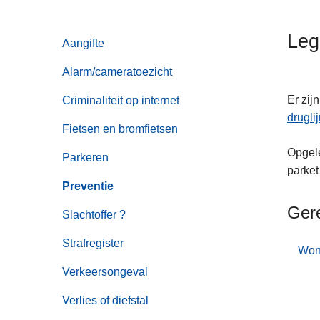
n
h
Leg
Aangifte
o
u
Alarm/cameratoezicht
d
g
Er zij
Criminaliteit op internet
a
drugli
Fietsen en bromfietsen
a
Opgele
n
Parkeren
parket
Preventie
Ger
Slachtoffer ?
Strafregister
Won
Verkeersongeval
Verlies of diefstal