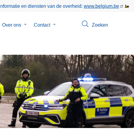
informatie en diensten van de overheid:
www.belgium.be
bmenu
Over ons
Submenu
Contact
Submenu
Zoeken
van
van
gen
Over
Contact
ons