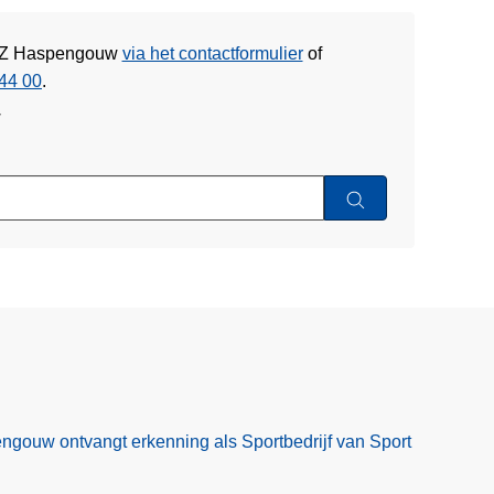
e PZ Haspengouw
via het contactformulier
of
44 00
.
w
ngouw ontvangt erkenning als Sportbedrijf van Sport