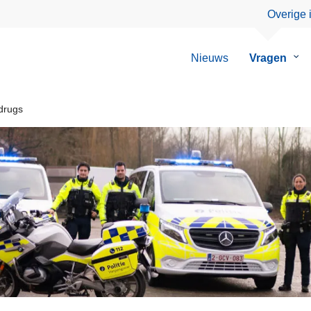
Overige 
Nieuws
Vragen
Su
van
Vra
 drugs