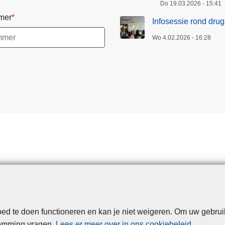
Do 19.03.2026 - 15:41
mer
Infosessie rond drug
Wo 4.02.2026 - 16:28
d te doen functioneren en kan je niet weigeren. Om uw gebrui
laimer
Privacy
Cookies
Disclaimer
Privacy
Toegankelij
temming vragen.
Lees er meer over in ons cookiebeleid
.