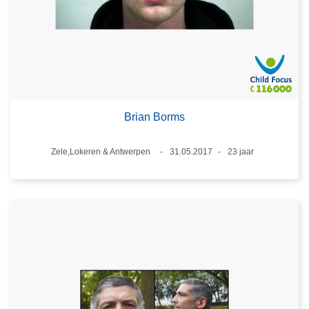
Brian Borms
Plaats
Zele,Lokeren & Antwerpen
31.05.2017
23 jaar
Datum
Leeftijd