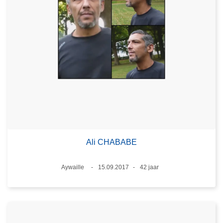
Ali CHABABE
Plaats
Aywaille
15.09.2017
42 jaar
Datum
Leeftijd