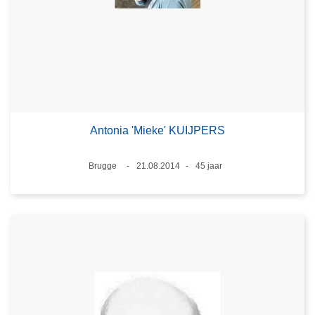
Antonia 'Mieke' KUIJPERS
Plaats
Brugge
21.08.2014
45 jaar
Datum
Leeftijd