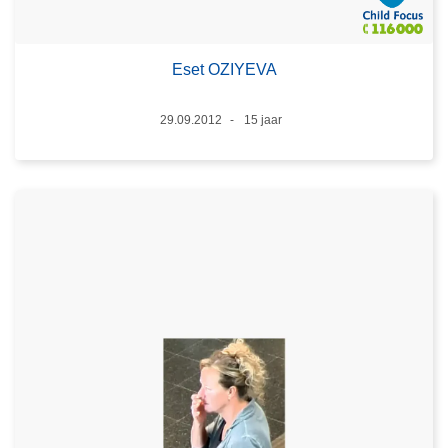
Eset OZIYEVA
Datum
29.09.2012
15 jaar
Leeftijd