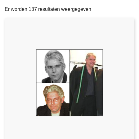
filters
n
e
Er worden 137 resultaten weergegeven
h
o
u
d
g
a
a
n