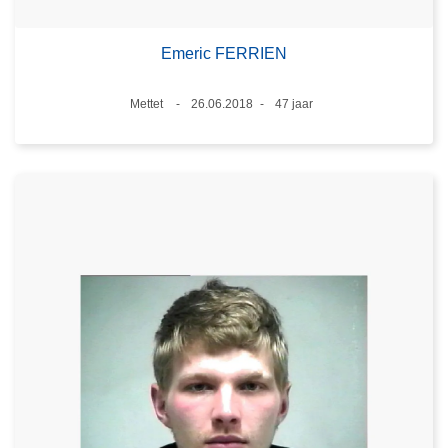
Emeric FERRIEN
Plaats
Mettet
26.06.2018
47 jaar
Datum
Leeftijd