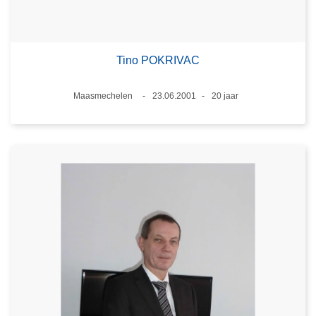
Tino POKRIVAC
Plaats
Maasmechelen
23.06.2001
20 jaar
Datum
Leeftijd