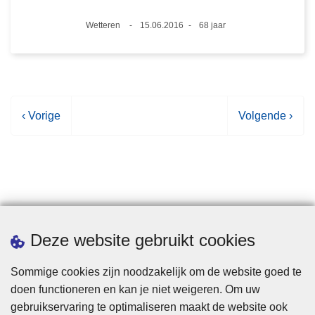
Plaats
Wetteren
15.06.2016
68 jaar
Datum
Leeftijd
V
‹ Vorige
V
Volgende ›
o
o
r
l
i
g
g
e
e
n
p
d
Statistieken
Deze website gebruikt cookies
a
e
g
p
Sommige cookies zijn noodzakelijk om de website goed te
i
a
doen functioneren en kan je niet weigeren. Om uw
n
g
gebruikservaring te optimaliseren maakt de website ook
a
i