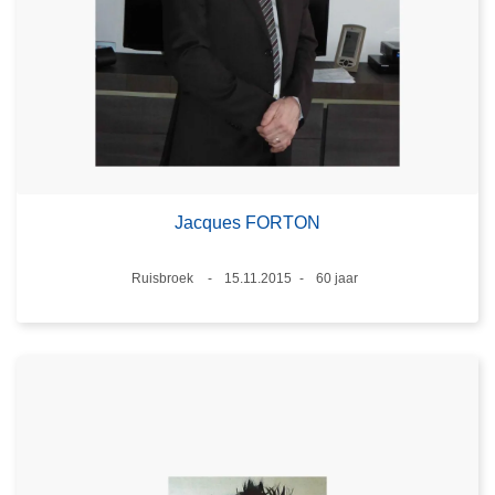
Jacques FORTON
Plaats
Ruisbroek
15.11.2015
60 jaar
Datum
Leeftijd