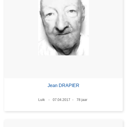
Jean DRAPIER
Plaats
Luik
07.04.2017
78 jaar
Datum
Leeftijd