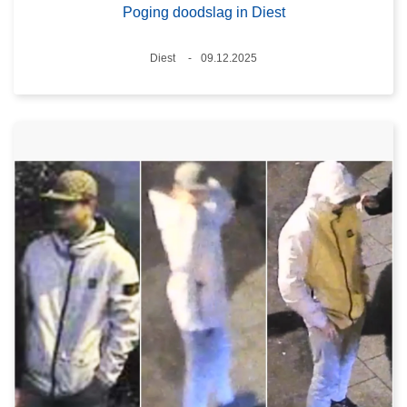
Poging doodslag in Diest
Plaats
Diest
09.12.2025
Datum