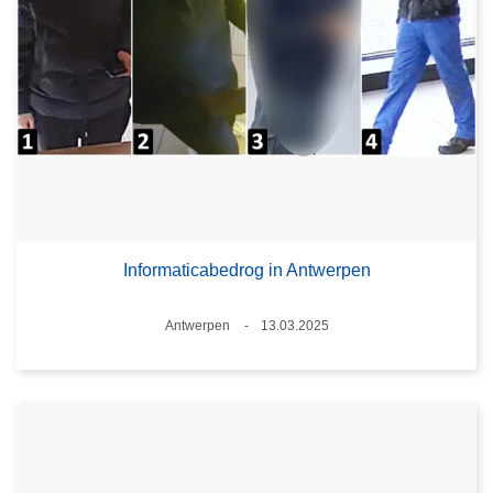
Informaticabedrog in Antwerpen
Plaats
Antwerpen
13.03.2025
Datum