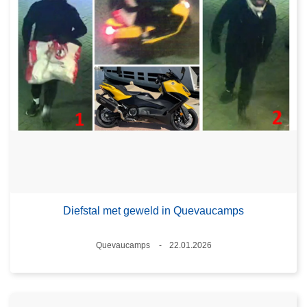
Diefstal met geweld in Quevaucamps
Plaats
Quevaucamps
22.01.2026
Datum