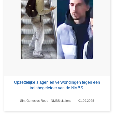
Opzettelijke slagen en verwondingen tegen een
treinbegeleider van de NMBS.
Plaats
Sint-Genesius-Rode - NMBS stations
01.09.2025
Datum