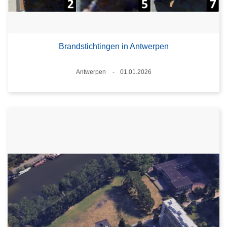
Brandstichtingen in Antwerpen
Plaats
Antwerpen
01.01.2026
Datum