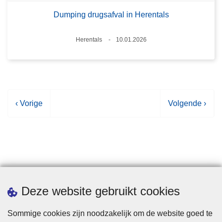
Dumping drugsafval in Herentals
Plaats
Herentals
10.01.2026
Datum
V
‹ Vorige
V
Volgende ›
o
o
r
l
i
g
g
e
e
n
p
d
Statistieken
Deze website gebruikt cookies
a
e
g
p
Sommige cookies zijn noodzakelijk om de website goed te
i
a