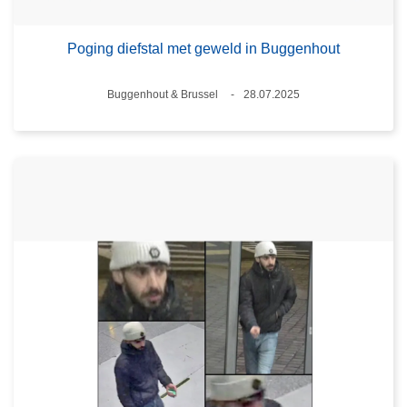
Poging diefstal met geweld in Buggenhout
Plaats
Buggenhout & Brussel
28.07.2025
Datum