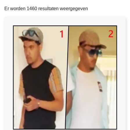
filters
n
e
Er worden 1460 resultaten weergegeven
h
o
u
d
g
a
a
n