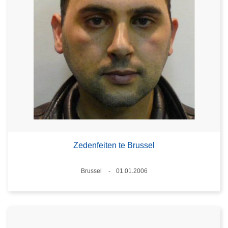
Zedenfeiten te Brussel
Plaats
Brussel
01.01.2006
Datum