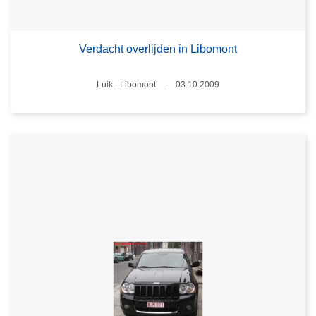
Verdacht overlijden in Libomont
Plaats
Luik - Libomont
03.10.2009
Datum