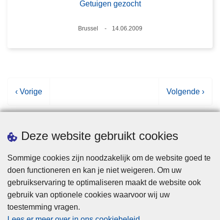
Getuigen gezocht
Plaats
Brussel
14.06.2009
Datum
V
‹ Vorige
V
Volgende ›
o
o
r
l
i
g
Deze website gebruikt cookies
g
e
e
n
Sommige cookies zijn noodzakelijk om de website goed te
p
d
doen functioneren en kan je niet weigeren. Om uw
Statistieken
a
e
gebruikservaring te optimaliseren maakt de website ook
g
p
gebruik van optionele cookies waarvoor wij uw
i
a
toestemming vragen.
n
g
Lees er meer over in ons cookiebeleid
.