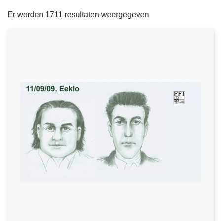
filters
n
e
Er worden 1711 resultaten weergegeven
h
o
u
d
g
a
a
n