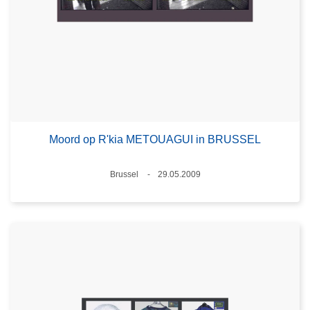
Moord op R'kia METOUAGUI in BRUSSEL
Plaats
Brussel
29.05.2009
Datum