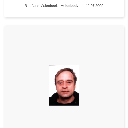
Plaats
Sint-Jans-Molenbeek - Molenbeek
11.07.2009
Datum