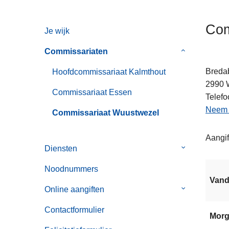
n
h
Com
Je wijk
o
u
Commissariaten
Submenu
d
van
g
Breda
Hoofdcommissariaat Kalmthout
Commissaria
a
2990
Commissariaat Essen
a
Telefo
n
Neem c
Commissariaat Wuustwezel
Aangif
Diensten
Submenu
van
Noodnummers
Diensten
Van
Online aangiften
Submenu
van
Contactformulier
Online
Mor
aangiften