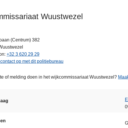
missariaat Wuustwezel
baan (Centrum) 382
ten
Wuustwezel
on
+32 3 620 29 29
ontact op met dit politiebureau
te of melding doen in het wijkcommissariaat Wuustwezel?
Maak
E
daag
0
gen
G