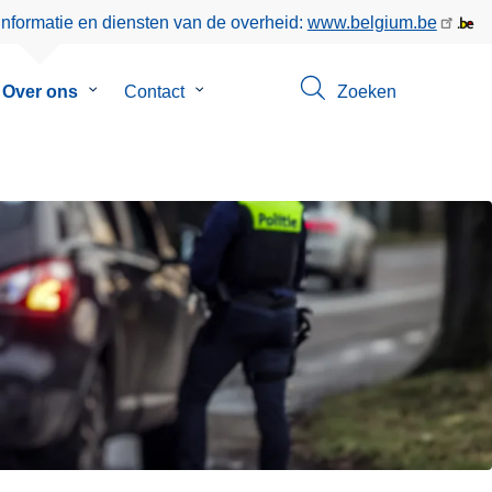
informatie en diensten van de overheid:
www.belgium.be
menu
Over ons
Submenu
Contact
Submenu
Zoeken
van
van
eer
Over
Contact
ons