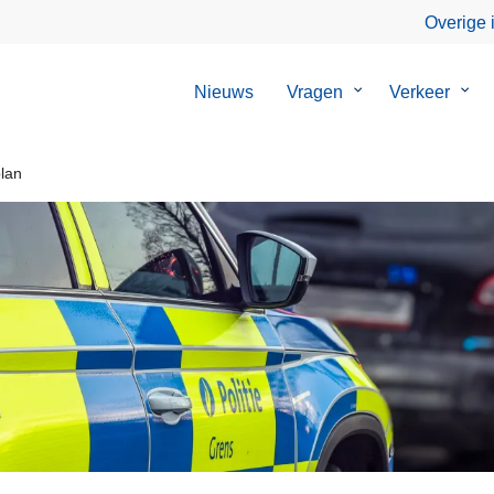
Overige 
Nieuws
Vragen
Submenu
Verkeer
Sub
van
van
Vragen
Verk
plan