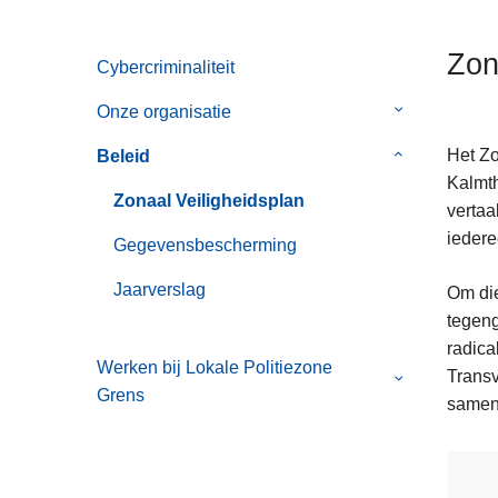
n
h
Zon
Cybercriminaliteit
o
u
Onze organisatie
Submenu
d
van
g
Het Zo
Beleid
Submenu
Onze
a
Kalmth
van
organisatie
Zonaal Veiligheidsplan
a
vertaa
Beleid
n
iedere
Gegevensbescherming
Jaarverslag
Om die
tegeng
radica
Werken bij Lokale Politiezone
Transv
Submenu
Grens
samen
van
Werken
bij
Lokale