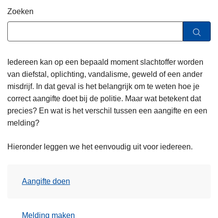
n
Zoeken
h
o
u
d
Iedereen kan op een bepaald moment slachtoffer worden
g
van diefstal, oplichting, vandalisme, geweld of een ander
a
misdrijf. In dat geval is het belangrijk om te weten hoe je
a
correct aangifte doet bij de politie. Maar wat betekent dat
n
precies? En wat is het verschil tussen een aangifte en een
melding?
Hieronder leggen we het eenvoudig uit voor iedereen.
Aangifte doen
Melding maken