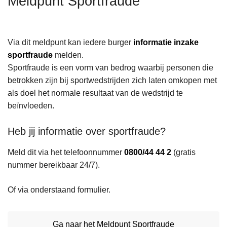
Meldpunt Sportfraude
n
h
o
Via dit meldpunt kan iedere burger
informatie inzake
u
sportfraude
melden.
d
Sportfraude is een vorm van bedrog waarbij personen die
g
betrokken zijn bij sportwedstrijden zich laten omkopen met
a
als doel het normale resultaat van de wedstrijd te
a
beïnvloeden.
n
Heb jij informatie over sportfraude?
Meld dit via het telefoonnummer
0800/44 44 2
(gratis
nummer bereikbaar 24/7).
Of via onderstaand formulier.
Ga naar het Meldpunt Sportfraude