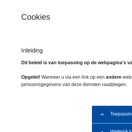
n
h
Cookies
o
u
d
g
a
Inleiding
a
Dit beleid is van toepassing op de webpagina's va
n
Opgelet!
Wanneer u via een link op een
andere
websi
persoonsgegevens van deze diensten raadplegen.
Toepassin
Wettelijk 