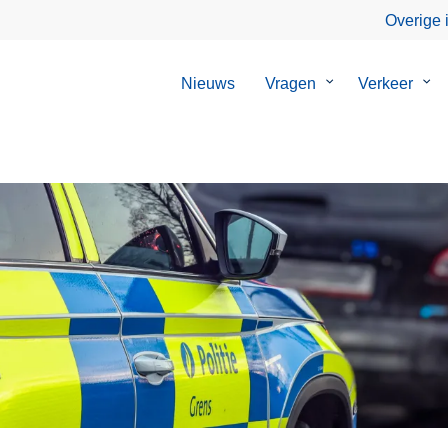
Overige 
Nieuws
Vragen
Submenu
Verkeer
Su
van
van
Vragen
Ver