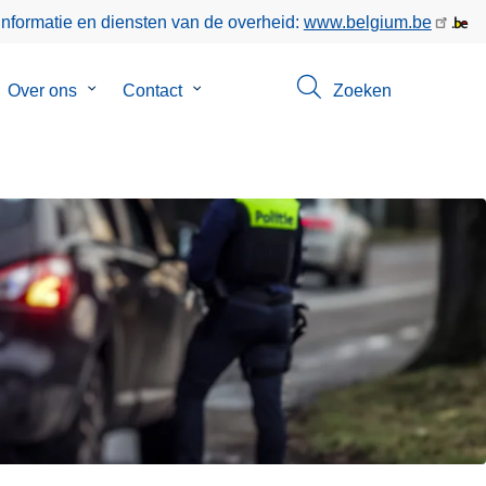
informatie en diensten van de overheid:
www.belgium.be
bmenu
Over ons
Submenu
Contact
Submenu
Zoeken
van
van
keer
Over
Contact
ons