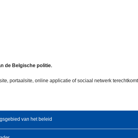
n de Belgische politie.
te, portaalsite, online applicatie of sociaal netwerk terechtk
gsgebied van het beleid
kader