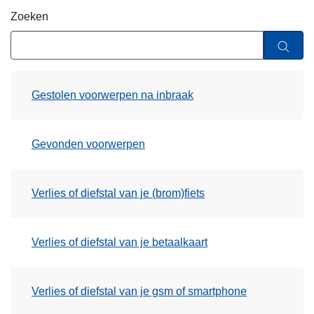
n
Zoeken
h
o
u
d
Gestolen voorwerpen na inbraak
g
a
a
Gevonden voorwerpen
n
Verlies of diefstal van je (brom)fiets
Verlies of diefstal van je betaalkaart
Verlies of diefstal van je gsm of smartphone