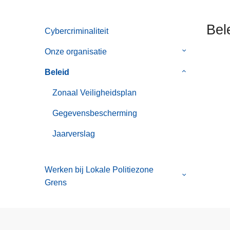
n
h
Bel
Cybercriminaliteit
o
u
Onze organisatie
Submenu
d
van
g
Beleid
Submenu
Onze
a
van
organisatie
Zonaal Veiligheidsplan
a
Beleid
n
Gegevensbescherming
Jaarverslag
Werken bij Lokale Politiezone
Submenu
Grens
van
Werken
bij
Lokale