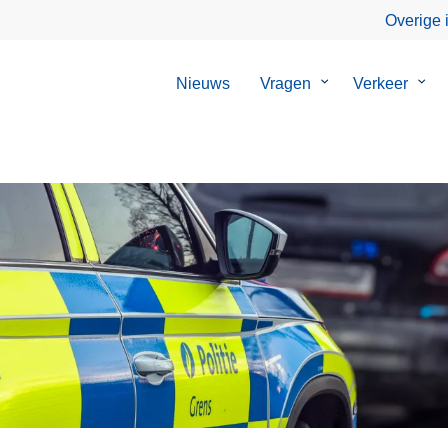
Overige 
Nieuws
Vragen
Submenu
Verkeer
Sub
van
van
Vragen
Verk