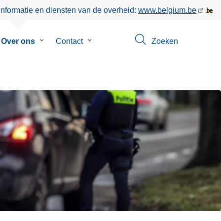
informatie en diensten van de overheid:
www.belgium.be
menu
Over ons
Submenu
Contact
Submenu
Zoeken
van
van
eer
Over
Contact
ons