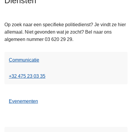
Diensten
n
h
o
Op zoek naar een specifieke politiedienst? Je vindt ze hier
u
allemaal. Niet gevonden wat je zocht? Bel naar ons
d
algemeen nummer 03 620 29 29.
g
a
a
Communicatie
n
+32 475 23 03 35
Evenementen