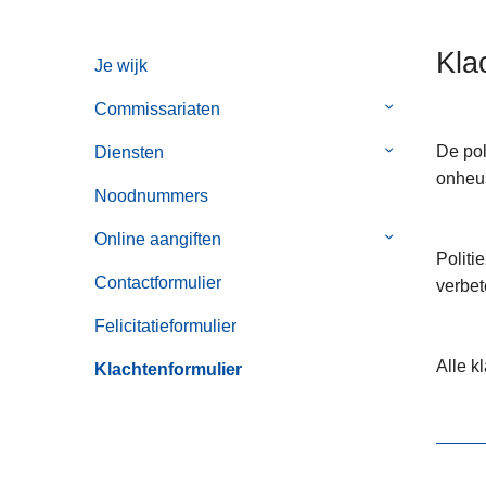
n
h
Kla
Je wijk
o
u
Commissariaten
Submenu
d
van
g
De pol
Diensten
Submenu
Commissaria
a
onheus
van
Noodnummers
a
Diensten
n
Online aangiften
Submenu
Politi
van
Contactformulier
verbet
Online
aangiften
Felicitatieformulier
Alle k
Klachtenformulier