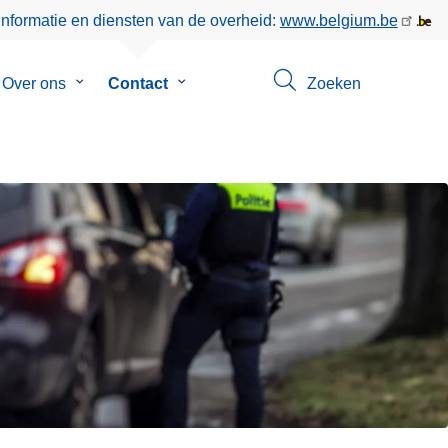
informatie en diensten van de overheid:
www.belgium.be
menu
Over ons
Submenu
Contact
Submenu
Zoeken
van
van
eer
Over
Contact
ons