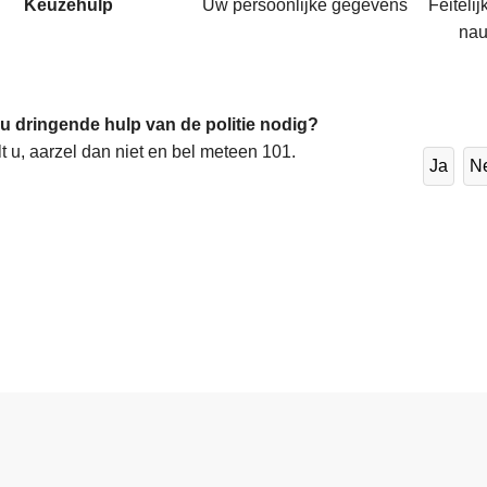
Keuzehulp
Uw persoonlijke gegevens
Feiteli
nau
 u dringende hulp van de politie nodig?
lt u, aarzel dan niet en bel meteen 101.
Ja
N