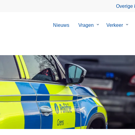
Overige 
Nieuws
Vragen
Submenu
Verkeer
Sub
van
van
Vragen
Verk