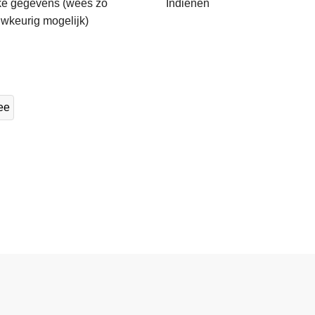
jke gegevens (wees zo
Indienen
wkeurig mogelijk)
ee