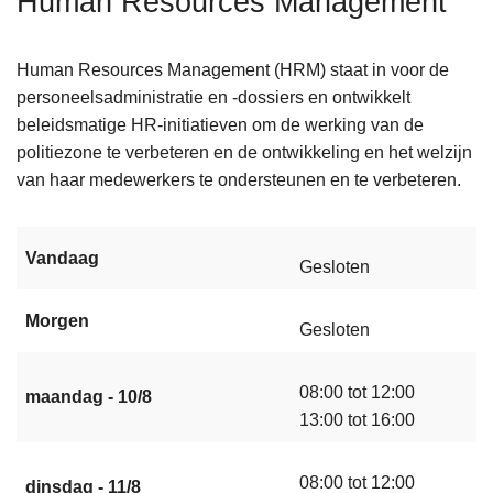
Human Resources Management
n
h
Human Resources Management (HRM) staat in voor de
o
personeelsadministratie en -dossiers en ontwikkelt
u
beleidsmatige HR-initiatieven om de werking van de
d
politiezone te verbeteren en de ontwikkeling en het welzijn
g
van haar medewerkers te ondersteunen en te verbeteren.
a
a
n
Vandaag
Gesloten
Morgen
Gesloten
08:00 tot 12:00
maandag - 10/8
13:00 tot 16:00
08:00 tot 12:00
dinsdag - 11/8