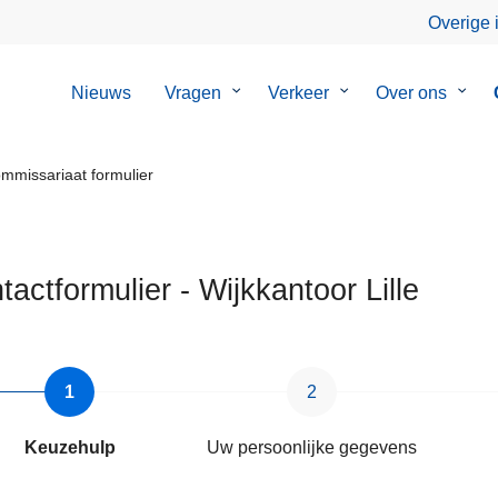
Overige 
Nieuws
Vragen
Submenu
Verkeer
Submenu
Over ons
Subm
van
van
van
Vragen
Verkeer
Over
ons
mmissariaat formulier
tactformulier - Wijkkantoor Lille
Keuzehulp
Uw persoonlijke gegevens