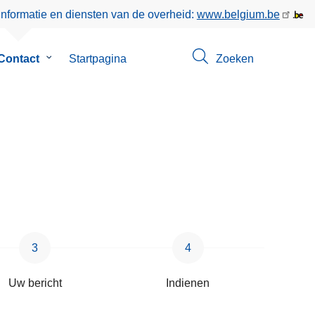
informatie en diensten van de overheid:
www.belgium.be
enu
Contact
Submenu
Startpagina
Zoeken
van
Contact
Uw bericht
Indienen