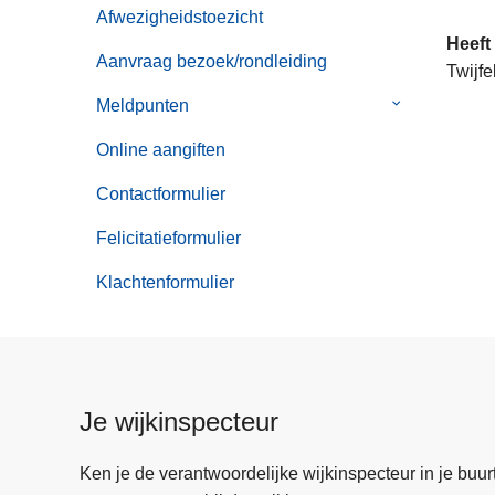
n
Afwezigheidstoezicht
h
Heeft
Aanvraag bezoek/rondleiding
o
Twijfe
u
Meldpunten
Submenu
d
van
Online aangiften
g
Meldpunten
a
Contactformulier
a
n
Felicitatieformulier
Klachtenformulier
Je wijkinspecteur
Ken je de verantwoordelijke wijkinspecteur in je buurt? 