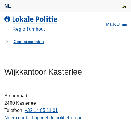
O
NL
v
e
d
MENU
r
e
Regio Turnhout
s
L
l
U
o
Commissariaten
a
k
bent
a
a
hier:
n
l
e
Wijkkantoor Kasterlee
e
n
P
n
o
a
l
Binnenpad 1
a
i
2460
Kasterlee
r
t
Telefoon
+32 14 85 11 01
d
i
Neem contact op met dit politiebureau
e
e
i