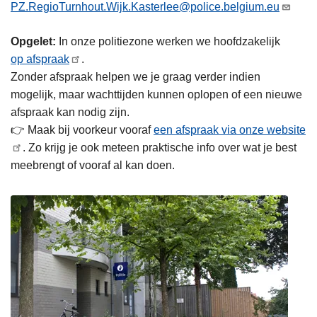
PZ.RegioTurnhout.Wijk.Kasterlee@police.belgium.eu
n
h
Opgelet:
In onze politiezone werken we hoofdzakelijk
o
op afspraak
.
u
Zonder afspraak helpen we je graag verder indien
d
mogelijk, maar wachttijden kunnen oplopen of een nieuwe
g
afspraak kan nodig zijn.
a
👉 Maak bij voorkeur vooraf
een afspraak via onze website
a
. Zo krijg je ook meteen praktische info over wat je best
n
meebrengt of vooraf al kan doen.