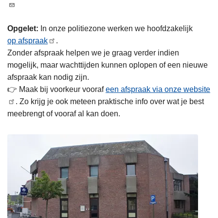
n
h
Opgelet:
In onze politiezone werken we hoofdzakelijk
o
op afspraak
.
u
Zonder afspraak helpen we je graag verder indien
d
mogelijk, maar wachttijden kunnen oplopen of een nieuwe
g
afspraak kan nodig zijn.
a
👉 Maak bij voorkeur vooraf
een afspraak via onze website
a
. Zo krijg je ook meteen praktische info over wat je best
n
meebrengt of vooraf al kan doen.