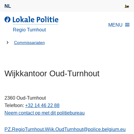
O
NL
v
e
d
MENU
r
e
Regio Turnhout
s
L
l
U
o
Commissariaten
a
k
bent
a
a
hier:
n
l
e
Wijkkantoor Oud-Turnhout
e
n
P
n
o
a
l
2360
Oud-Turnhout
a
i
Telefoon
+32 14 46 22 88
r
t
Neem contact op met dit politiebureau
d
i
e
e
PZ.RegioTurnhout.Wijk.OudTurnhout@police.belgium.eu
i