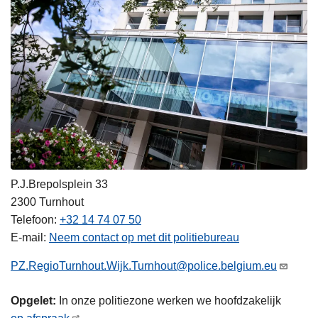
P.J.Brepolsplein 33
2300
Turnhout
Telefoon
+32 14 74 07 50
E-mail
Neem contact op met dit politiebureau
PZ.RegioTurnhout.Wijk.Turnhout@police.belgium.eu
Opgelet:
In onze politiezone werken we hoofdzakelijk