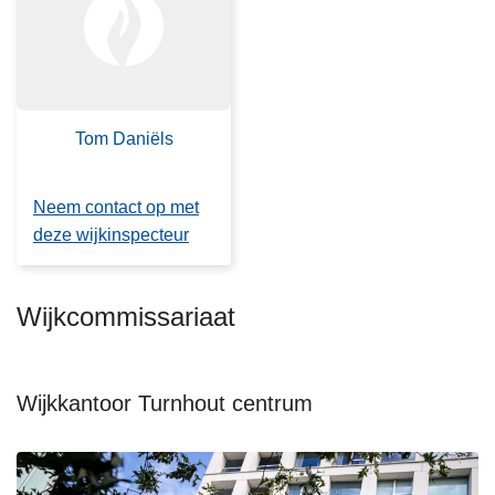
n
h
o
u
d
Tom Daniëls
g
a
Neem contact op met
a
deze wijkinspecteur
n
Wijkcommissariaat
Wijkkantoor Turnhout centrum