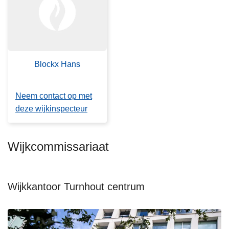
n
h
o
u
d
Blockx Hans
g
a
Neem contact op met
a
deze wijkinspecteur
n
Wijkcommissariaat
Wijkkantoor Turnhout centrum