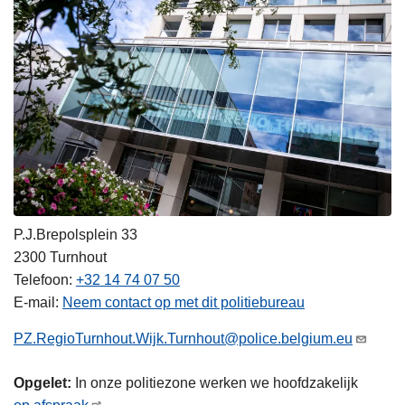
P.J.Brepolsplein 33
2300
Turnhout
Telefoon
+32 14 74 07 50
E-mail
Neem contact op met dit politiebureau
PZ.RegioTurnhout.Wijk.Turnhout@police.belgium.eu
Opgelet:
In onze politiezone werken we hoofdzakelijk