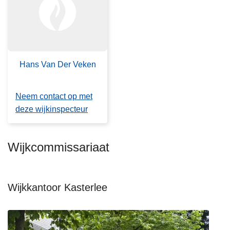
n
h
o
u
d
Hans Van Der Veken
g
a
Neem contact op met
a
deze wijkinspecteur
n
Wijkcommissariaat
Wijkkantoor Kasterlee