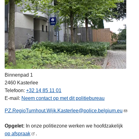
Binnenpad 1
2460
Kasterlee
Telefoon
+32 14 85 11 01
E-mail
Neem contact op met dit politiebureau
PZ.RegioTurnhout.Wijk.Kasterlee@police.belgium.eu
Opgelet:
In onze politiezone werken we hoofdzakelijk
op afspraak
.