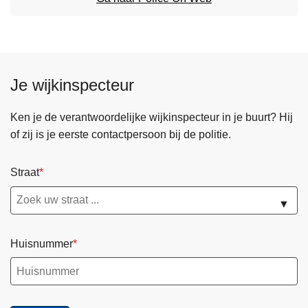
n
h
o
u
d
Je wijkinspecteur
g
a
Ken je de verantwoordelijke wijkinspecteur in je buurt? Hij
a
of zij is je eerste contactpersoon bij de politie.
n
Straat
▼
Huisnummer