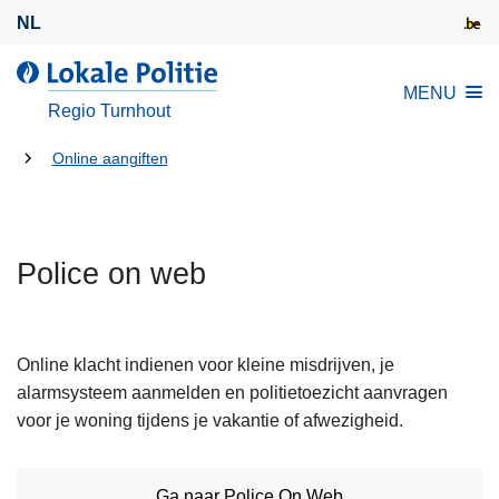
O
NL
v
e
d
MENU
r
e
Regio Turnhout
s
L
l
U
o
Online aangiften
a
k
bent
a
a
hier:
n
l
e
Police on web
e
n
P
n
o
a
l
Online klacht indienen voor kleine misdrijven, je
a
i
alarmsysteem aanmelden en politietoezicht aanvragen
r
t
voor je woning tijdens je vakantie of afwezigheid.
d
i
e
e
i
Ga naar Police On Web