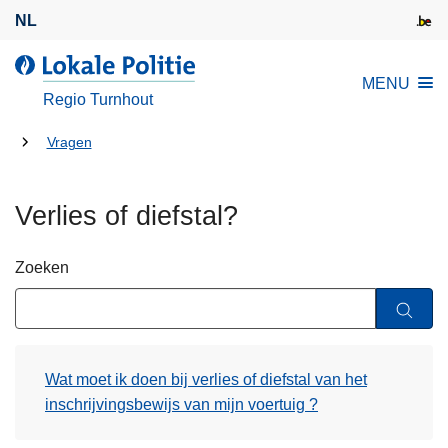
O
NL
v
e
d
MENU
r
e
Regio Turnhout
s
L
l
U
o
Vragen
a
k
bent
a
a
hier:
Verlies of diefstal?
n
l
e
e
n
P
Zoeken
n
o
a
l
a
i
r
t
Wat moet ik doen bij verlies of diefstal van het
d
i
inschrijvingsbewijs van mijn voertuig ?
e
e
i