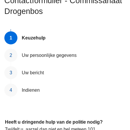
Contactformulier - Commissariaat
n
Drogenbos
h
o
u
d
Keuzehulp
g
a
a
Uw persoonlijke gegevens
n
Uw bericht
Indienen
Heeft u dringende hulp van de politie nodig?
Twijfelt u, aarzel dan niet en bel meteen 101.