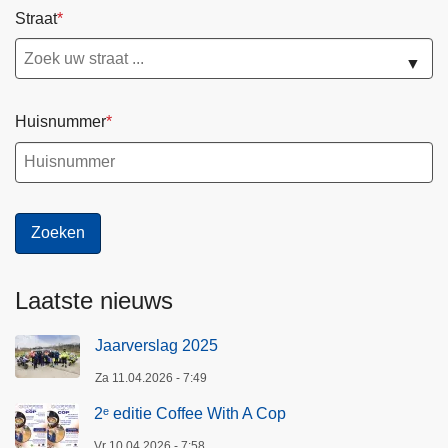
Straat
r
k
▼
o
m
i
Huisnummer
n
g
v
a
n
i
Laatste nieuws
n
b
Jaarverslag 2025
r
a
Za 11.04.2026 - 7:49
k
2ᵉ editie Coffee With A Cop
e
n
Vr 10.04.2026 - 7:58