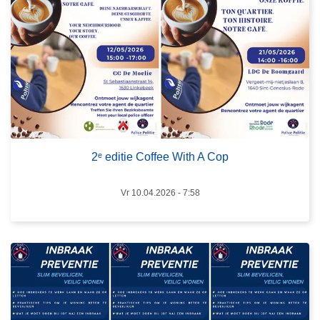
r
2
ᵉ
e
d
i
t
L
i
e
e
e
2ᵉ editie Coffee With A Cop
C
s
o
m
Vr 10.04.2026 - 7:58
f
e
f
e
e
r
e
o
W
v
i
e
t
r