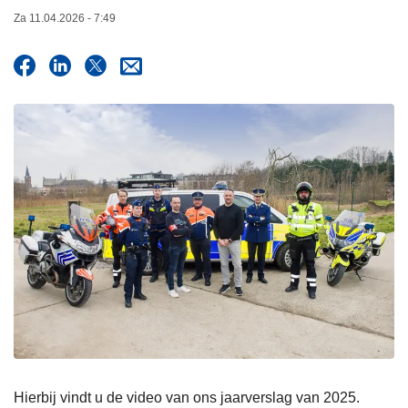
n
Za 11.04.2026 - 7:49
h
o
u
d
g
a
a
n
Hierbij vindt u de video van ons jaarverslag van 2025.