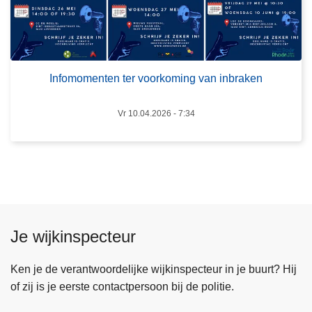
h
I
A
n
C
f
o
o
p
Infomomenten ter voorkoming van inbraken
m
o
Vr 10.04.2026 - 7:34
m
e
n
t
e
n
t
Je wijkinspecteur
e
r
Ken je de verantwoordelijke wijkinspecteur in je buurt? Hij
v
of zij is je eerste contactpersoon bij de politie.
o
o