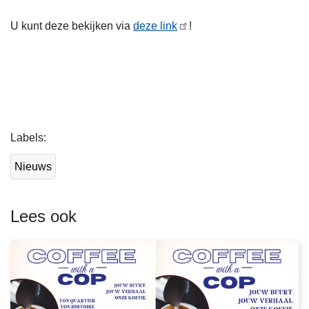
U kunt deze bekijken via
deze link
!
L
Labels
e
e
Nieuws
s
m
e
Lees ook
e
r
o
v
e