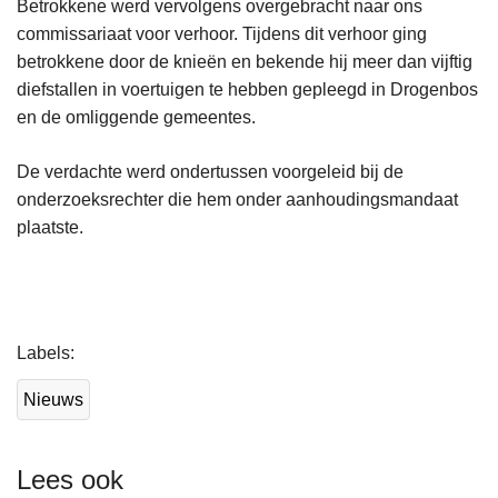
Betrokkene werd vervolgens overgebracht naar ons
commissariaat voor verhoor. Tijdens dit verhoor ging
betrokkene door de knieën en bekende hij meer dan vijftig
diefstallen in voertuigen te hebben gepleegd in Drogenbos
en de omliggende gemeentes.
De verdachte werd ondertussen voorgeleid bij de
onderzoeksrechter die hem onder aanhoudingsmandaat
plaatste.
L
Labels
e
e
Nieuws
s
m
e
Lees ook
e