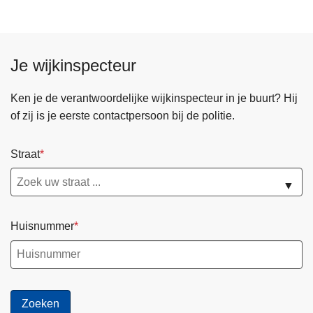
W
i
t
Je wijkinspecteur
h
A
Ken je de verantwoordelijke wijkinspecteur in je buurt? Hij
C
of zij is je eerste contactpersoon bij de politie.
o
p
Straat
▼
Huisnummer