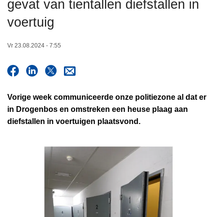
gevat van tientallen diefstallen in
n
h
voertuig
o
u
Vr 23.08.2024 - 7:55
d
g
a
a
Vorige week communiceerde onze politiezone al dat er
n
in Drogenbos en omstreken een heuse plaag aan
diefstallen in voertuigen plaatsvond.