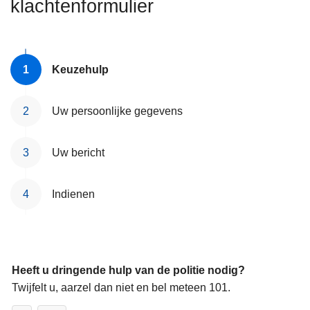
klachtenformulier
n
h
o
u
Keuzehulp
d
g
Uw persoonlijke gegevens
a
a
n
Uw bericht
Indienen
Heeft u dringende hulp van de politie nodig?
Twijfelt u, aarzel dan niet en bel meteen 101.