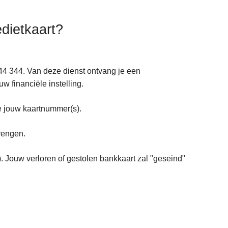
edietkaart?
44 344. Van deze dienst ontvang je een
w financiële instelling.
je jouw kaartnummer(s).
brengen.
). Jouw verloren of gestolen bankkaart zal "geseind"