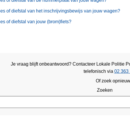
ies of diefstal van de nummerplaat van jouw wagen?
ies of diefstal van het inschrijvingsbewijs van jouw wagen?
ies of diefstal van jouw (brom)fiets?
Je vraag blijft onbeantwoord? Contacteer Lokale Politie 
telefonisch via
02 363 
Of zoek opnieu
Zoeken