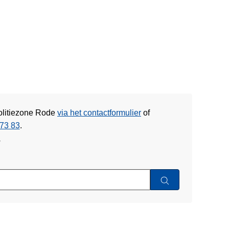
Politiezone Rode
via het contactformulier
of
73 83
.
w