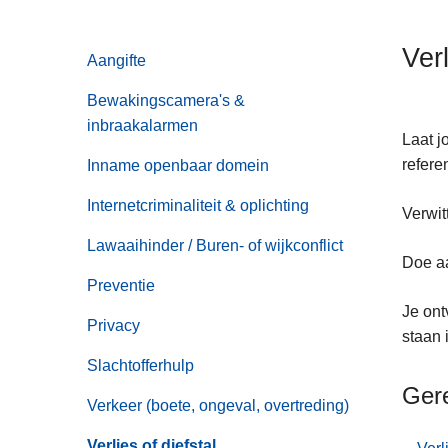
n
h
Ver
Aangifte
o
u
Bewakingscamera's &
d
inbraakalarmen
g
Laat j
a
refere
Inname openbaar domein
a
Internetcriminaliteit & oplichting
Verwit
n
Lawaaihinder / Buren- of wijkconflict
Doe aa
Preventie
Je ont
Privacy
staan 
Slachtofferhulp
Ger
Verkeer (boete, ongeval, overtreding)
Verlies of diefstal