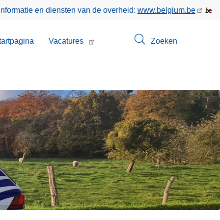
informatie en diensten van de overheid:
www.belgium.be
enu
tartpagina
Vacatures
Zoeken
t