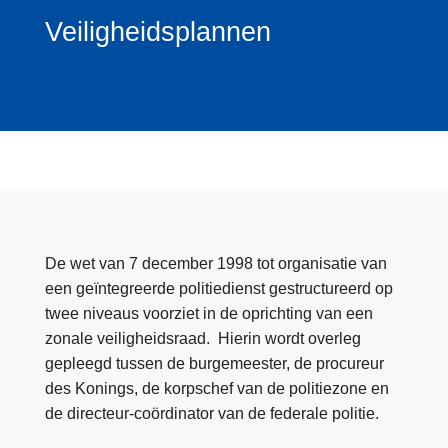
n
Veiligheidsplannen
h
o
u
d
g
a
a
n
De wet van 7 december 1998 tot organisatie van
een geïntegreerde politiedienst gestructureerd op
twee niveaus voorziet in de oprichting van een
zonale veiligheidsraad. Hierin wordt overleg
gepleegd tussen de burgemeester, de procureur
des Konings, de korpschef van de politiezone en
de directeur-coördinator van de federale politie.