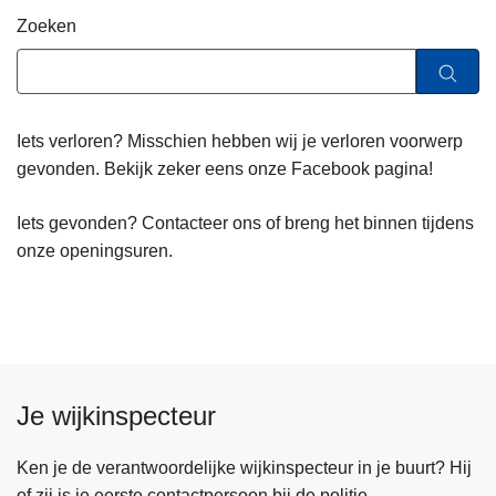
n
Zoeken
h
o
u
d
Iets verloren? Misschien hebben wij je verloren voorwerp
g
gevonden. Bekijk zeker eens onze Facebook pagina!
a
a
Iets gevonden? Contacteer ons of breng het binnen tijdens
n
onze openingsuren.
Je wijkinspecteur
Ken je de verantwoordelijke wijkinspecteur in je buurt? Hij
of zij is je eerste contactpersoon bij de politie.