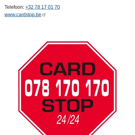
n
Telefoon
+32 78 17 01 70
h
www.cardstop.be
o
u
d
g
a
a
n