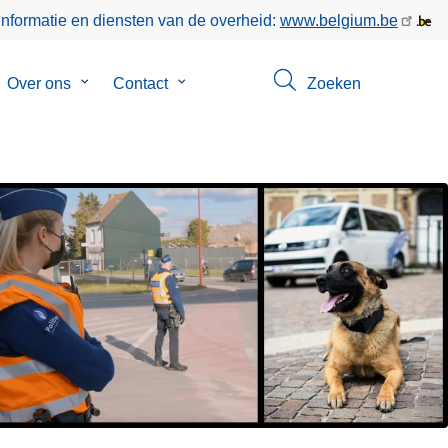
informatie en diensten van de overheid:
www.belgium.be
bmenu
Over ons
Submenu
Contact
Submenu
Zoeken
van
van
keer
Over
Contact
ons