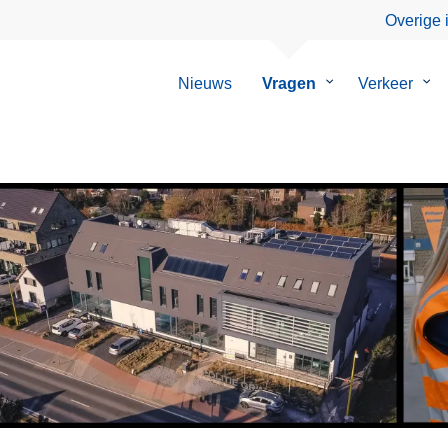
Overige 
Nieuws
Vragen
Submenu
Verkeer
Su
van
van
Vragen
Ver