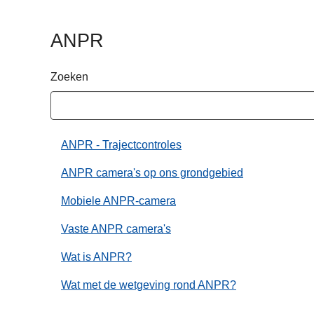
n
h
ANPR
o
u
Zoeken
d
g
a
a
ANPR - Trajectcontroles
n
ANPR camera's op ons grondgebied
Mobiele ANPR-camera
Vaste ANPR camera's
Wat is ANPR?
Wat met de wetgeving rond ANPR?