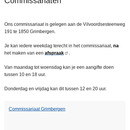
Commissariaten
n
h
o
Ons commissariaat is gelegen aan de Vilvoordsesteenweg
u
191 te 1850 Grimbergen.
d
g
Je kan iedere weekdag terecht in het commissariaat,
na
a
het maken van een
afspraak
.
a
n
Van maandag tot woensdag kan je een aangifte doen
L
tussen 10 en 18 uur.
e
e
Donderdag en vrijdag kan dit tussen 12 en 20 uur.
s
m
e
Commissariaat Grimbergen
e
L
r
e
o