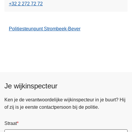
e
v
+32 2 272 72 72
s
e
m
r
e
C
Politiesteunpunt Strombeek-Bever
e
o
r
m
o
m
v
i
e
s
r
s
P
a
o
r
Je wijkinspecteur
l
i
i
a
Ken je de verantwoordelijke wijkinspecteur in je buurt? Hij
t
a
of zij is je eerste contactpersoon bij de politie.
i
t
e
G
Straat
s
r