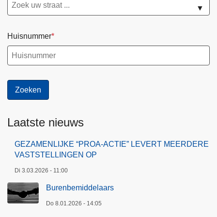
t
i
▼
e
m
u
b
Huisnummer
n
e
p
r
u
g
n
e
t
n
S
t
Laatste nieuws
r
o
GEZAMENLIJKE “PROA-ACTIE” LEVERT MEERDERE
m
VASTSTELLINGEN OP
b
Di 3.03.2026 - 11:00
e
e
Burenbemiddelaars
k
Do 8.01.2026 - 14:05
-