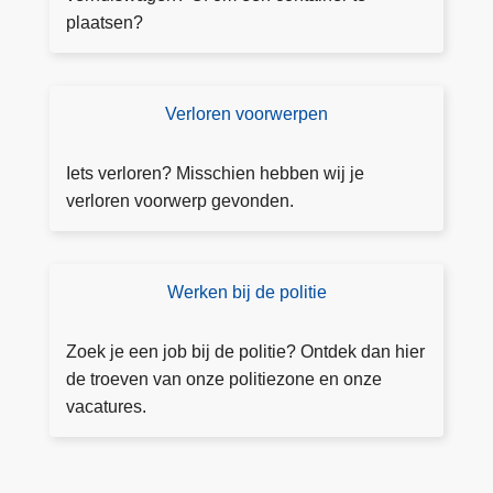
u
plaatsen?
n
n
i
Verloren voorwerpen
V
n
e
g
rl
Iets verloren? Misschien hebben wij je
a
o
verloren voorwerp gevonden.
a
r
n
e
v
n
Werken bij de politie
L
r
v
e
a
o
e
g
Zoek je een job bij de politie? Ontdek dan hier
o
s
e
de troeven van onze politiezone en onze
r
m
n
vacatures.
w
e
e
e
r
r