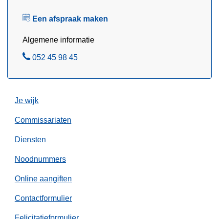
e
Een afspraak maken
l
Algemene informatie
B
052 45 98 45
e
l
Je wijk
Commissariaten
Diensten
Noodnummers
Online aangiften
Contactformulier
Felicitatieformulier