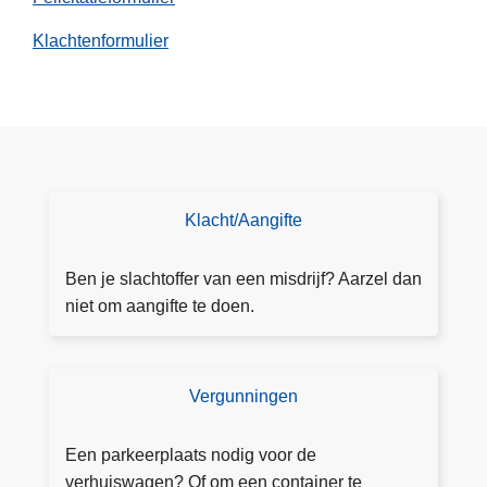
Klachtenformulier
Klacht/Aangifte
D
o
e
Ben je slachtoffer van een misdrijf? Aarzel dan
a
niet om aangifte te doen.
a
n
g
Vergunningen
V
ift
e
e
r
Een parkeerplaats nodig voor de
g
verhuiswagen? Of om een container te