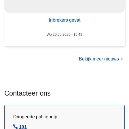
e
r
:
s
e
g
Inbrekers gevat
e
e
n
v
Wo 20.05.2026 - 15:49
g
a
r
t
o
o
Bekijk meer nieuws
t
s
u
c
Contacteer ons
c
e
s
!
Dringende politiehulp
B
101