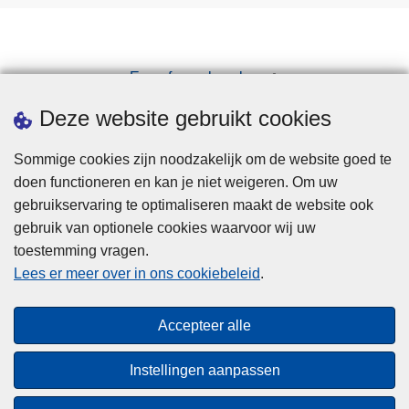
p
o
e
v
n
e
Een afspraak maken
r
Downloads
W
Deze website gebruikt cookies
e
r
Sommige cookies zijn noodzakelijk om de website goed te
k
doen functioneren en kan je niet weigeren. Om uw
e
gebruikservaring te optimaliseren maakt de website ook
n
gebruik van optionele cookies waarvoor wij uw
b
toestemming vragen.
Disclaimer
i
Lees er meer over in ons cookiebeleid
.
Privacy
j
Cookies
d
Accepteer alle
e
Toegankelijkheid
p
Instellingen aanpassen
o
© 2026 Politie.be
l