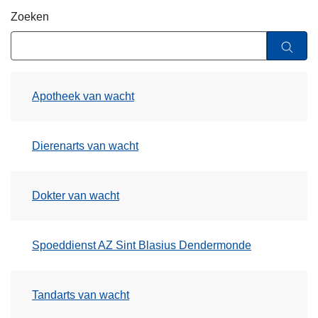
n
Zoeken
h
o
u
d
Apotheek van wacht
g
a
a
Dierenarts van wacht
n
Dokter van wacht
Spoeddienst AZ Sint Blasius Dendermonde
Tandarts van wacht