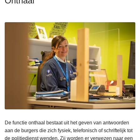
Onthaal
n
h
o
u
d
g
a
a
n
De functie onthaal bestaat uit het geven van antwoorden
aan de burgers die zich fysiek, telefonisch of schriftelijk tot
de politiedienst wenden. Zij worden er verwezen naar een