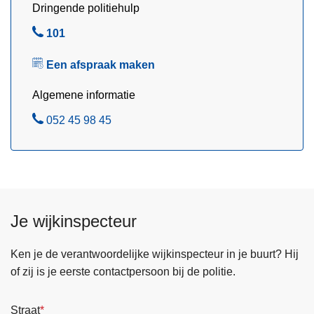
Dringende politiehulp
B
101
e
Een afspraak maken
l
Algemene informatie
B
052 45 98 45
e
l
Je wijkinspecteur
Ken je de verantwoordelijke wijkinspecteur in je buurt? Hij
of zij is je eerste contactpersoon bij de politie.
Straat