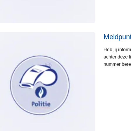
Meldpunt
Heb jij infor
achter deze l
nummer berei