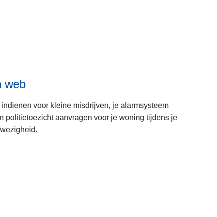
n web
 indienen voor kleine misdrijven, je alarmsysteem
politietoezicht aanvragen voor je woning tijdens je
fwezigheid.
L
e
e
s
m