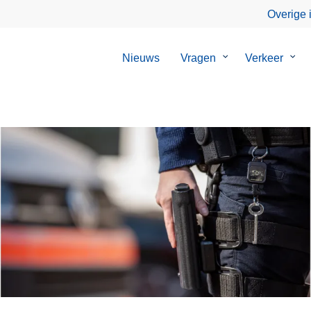
Overige 
Nieuws
Vragen
Submenu
Verkeer
Sub
van
van
Vragen
Verk