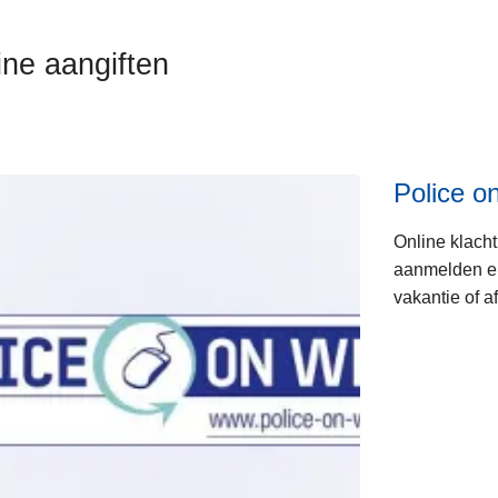
ine aangiften
ten
Police o
Online klacht
s
aanmelden en 
vakantie of a