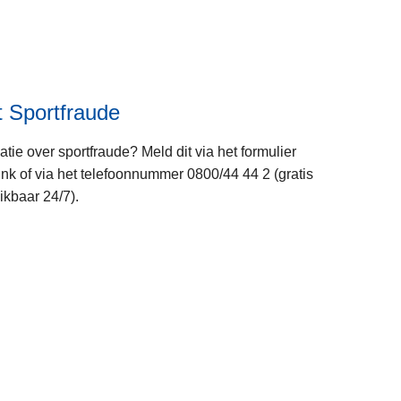
e
e
r
o
v
 Sportfraude
e
r
matie over sportfraude? Meld dit via het formulier
P
ink of via het telefoonnummer 0800/44 44 2 (gratis
o
kbaar 24/7).
l
i
c
L
e
e
o
e
n
s
w
m
e
e
b
e