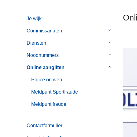
n
h
Onl
Je wijk
o
u
Commissariaten
Submenu
d
van
g
Diensten
Submenu
Commissaria
a
van
Noodnummers
Submenu
a
Diensten
van
n
Online aangiften
Submenu
Noodnummer
van
Police on web
Online
aangiften
Meldpunt Sportfraude
Meldpunt fraude
Contactformulier