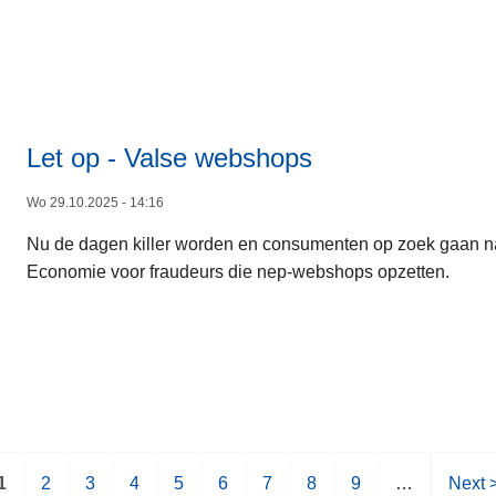
Let op - Valse webshops
Wo 29.10.2025 - 14:16
Nu de dagen killer worden en consumenten op zoek gaan n
Economie voor fraudeurs die nep-webshops opzetten.
H
1
P
2
P
3
P
4
P
5
P
6
P
7
P
8
P
9
…
V
Next 