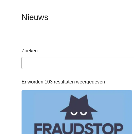
n
h
Nieuws
o
u
d
g
a
Zoeken
a
n
Er worden 103 resultaten weergegeven