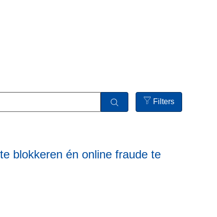
Filters
Open
filters
e blokkeren én online fraude te
L
e
e
s
m
e