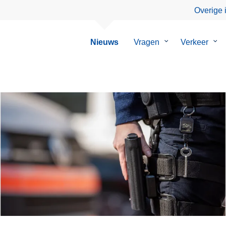
Overige 
Nieuws
Vragen
Submenu
Verkeer
Su
van
van
Vragen
Ver