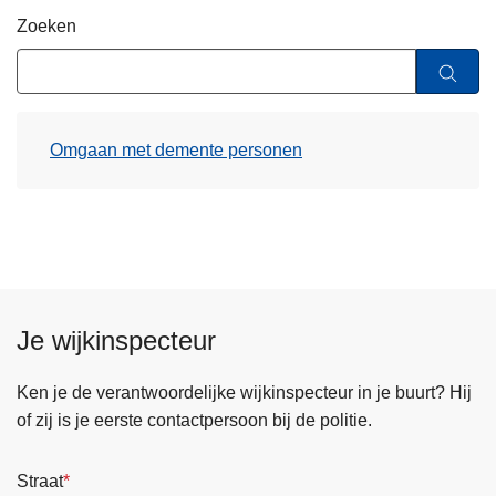
n
Zoeken
h
o
u
d
Omgaan met demente personen
g
a
a
n
Je wijkinspecteur
Ken je de verantwoordelijke wijkinspecteur in je buurt? Hij
of zij is je eerste contactpersoon bij de politie.
Straat