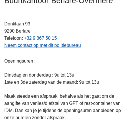
Buurtkantoor Berlare-Overmere
n
h
o
Donklaan 93
u
9290
Berlare
d
Telefoon
+32 9 367 50 15
g
Neem contact op met dit politiebureau
a
a
Openingsuren :
n
Dinsdag en donderdag : 9u tot 13u
1ste en 3de zaterdag van de maand: 9u tot 13u
Maak steeds een afspraak, behalve als het gaat om de
aangifte van verlies/diefstal van GFT of rest-container van
IDM. Dan kan je je tijdens de openingsuren aanbieden op
onze burelen zonder afspraak.