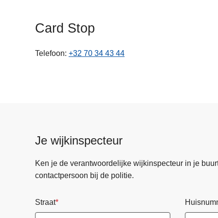
n
h
Card Stop
o
u
Telefoon
+32 70 34 43 44
d
g
a
a
n
Je wijkinspecteur
Ken je de verantwoordelijke wijkinspecteur in je buurt? 
contactpersoon bij de politie.
Straat
Huisnum