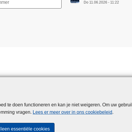
Do 11.06.2026 - 11:22
d te doen functioneren en kan je niet weigeren. Om uw gebrui
Disclaimer
Privacy
Cookies
Toegankelijkheid
temming vragen.
Lees er meer over in ons cookiebeleid
.
© 2026 Politie.be
lleen essentiële cookies