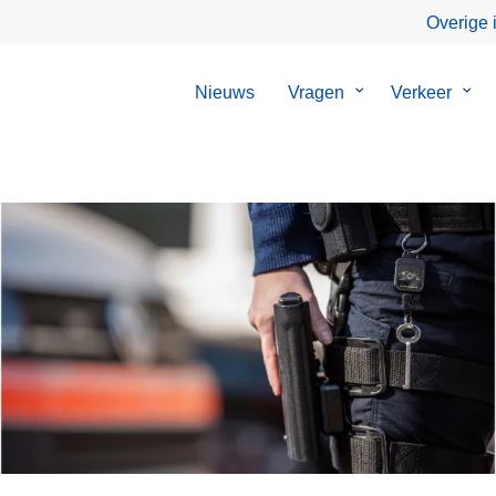
Overige 
Nieuws
Vragen
Submenu
Verkeer
Sub
van
van
Vragen
Verk