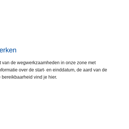
erken
ht van de wegwerkzaamheden in onze zone met
formatie over de start- en einddatum, de aard van de
bereikbaarheid vind je hier.
L
e
e
s
m