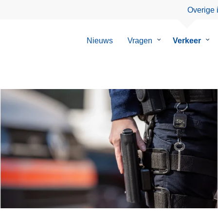
Overige 
Nieuws
Vragen
Submenu
Verkeer
Su
van
van
Vragen
Ver